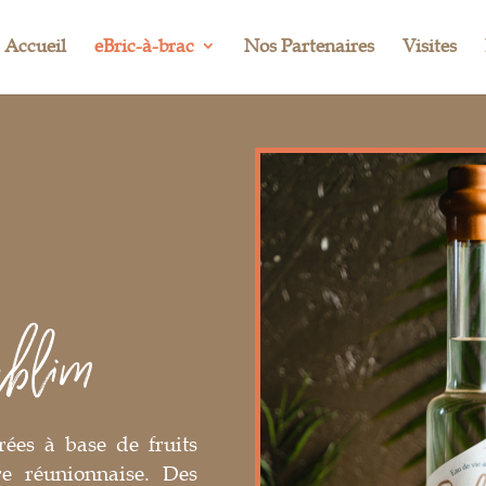
Accueil
eBric-à-brac
Nos Partenaires
Visites
ublim
ées à base de fruits
re réunionnaise. Des