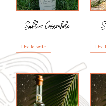
Sublim Carambole
S
Lire la suite
Lire 