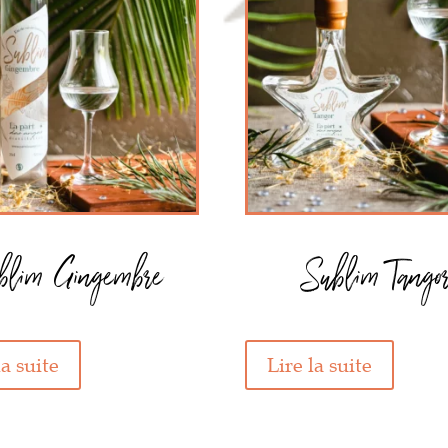
blim Gingembre
Sublim Tango
la suite
Lire la suite