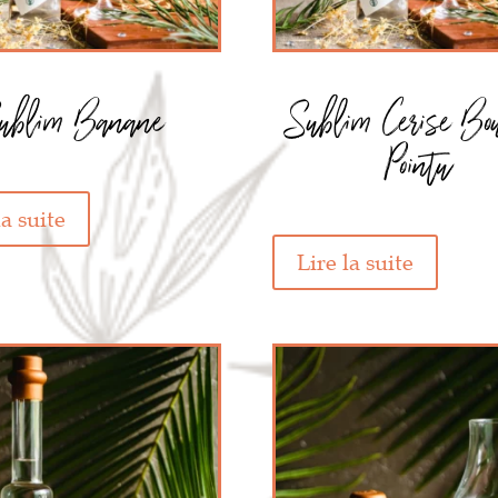
ublim Banane
Sublim Cerise Bo
Pointu
la suite
Lire la suite