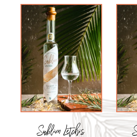
Sublim Letchis
S