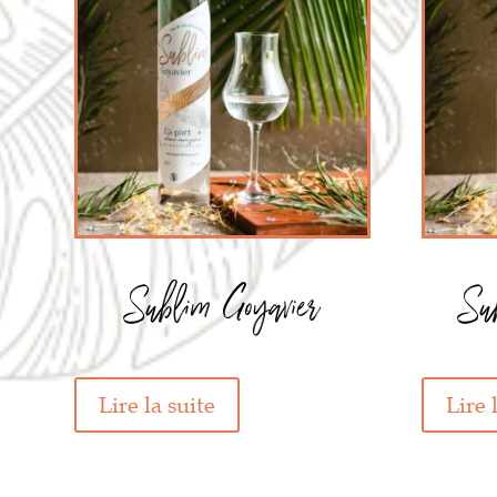
Sublim Goyavier
Su
Lire la suite
Lire 