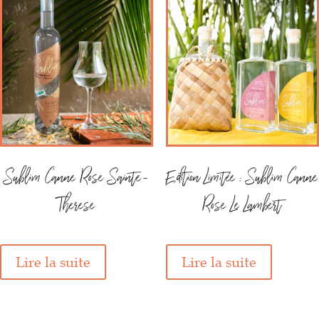
Sublim Canne Rose Sainte-
Edition Limitée : Sublim Canne
Therese
Rose Le Lambert
Lire la suite
Lire la suite