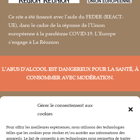
Ce site a été financé avec l’aide du FEDER (REACT-
UE), dans le cadre de la réponse de l’Union
européenne à la pandémie COVID-19. L’Europe
s’engage à La Réunion
L’ABUS D’ALCOOL EST DANGEREUX POUR LA SANTÉ, À
CONSOMMER AVEC MODÉRATION.
© La part des anges distillation 2022 I
Mentions
Gérer le consentement aux
Légales
I
Politique de confidentialité
I
CGV
I
cookies
Pour offrir les meilleures expériences, nous utilisons des technologies

telles que les cookies pour stocker et/ou accéder aux informations des
appareils. Le fait de consentir à ces technologies nous permettra de traiter