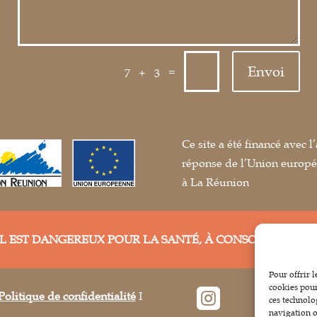
Envoi
=
7 + 3
Ce site a été financé avec
réponse de l’Union europ
à La Réunion
OL EST DANGEREUX POUR LA SANTÉ, À CONSOMMER AV
Pour offrir 
cookies pour

Politique de confidentialité
I
ces technolo
navigation ou