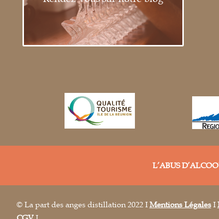
L’ABUS D’ALCO
© La part des anges distillation 2022 I
Mentions Légales
I
CGV
I